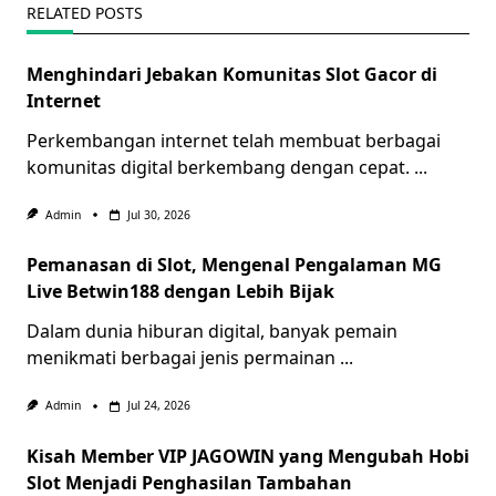
RELATED POSTS
Menghindari Jebakan Komunitas Slot Gacor di
Internet
Perkembangan internet telah membuat berbagai
komunitas digital berkembang dengan cepat.
...
Admin
Jul 30, 2026
Pemanasan di Slot, Mengenal Pengalaman MG
Live Betwin188 dengan Lebih Bijak
Dalam dunia hiburan digital, banyak pemain
menikmati berbagai jenis permainan
...
Admin
Jul 24, 2026
Kisah Member VIP JAGOWIN yang Mengubah Hobi
Slot Menjadi Penghasilan Tambahan