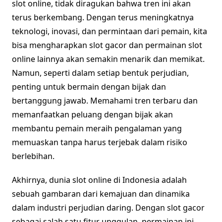
slot online, tidak diragukan bahwa tren ini akan
terus berkembang. Dengan terus meningkatnya
teknologi, inovasi, dan permintaan dari pemain, kita
bisa mengharapkan slot gacor dan permainan slot
online lainnya akan semakin menarik dan memikat.
Namun, seperti dalam setiap bentuk perjudian,
penting untuk bermain dengan bijak dan
bertanggung jawab. Memahami tren terbaru dan
memanfaatkan peluang dengan bijak akan
membantu pemain meraih pengalaman yang
memuaskan tanpa harus terjebak dalam risiko
berlebihan.
Akhirnya, dunia slot online di Indonesia adalah
sebuah gambaran dari kemajuan dan dinamika
dalam industri perjudian daring. Dengan slot gacor
sebagai salah satu fitur unggulan, permainan ini