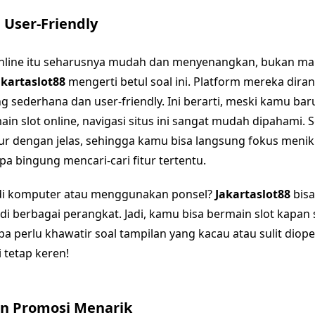
 User-Friendly
online itu seharusnya mudah dan menyenangkan, bukan mal
akartaslot88
mengerti betul soal ini. Platform mereka dir
 sederhana dan user-friendly. Ini berarti, meski kamu bar
n slot online, navigasi situs ini sangat mudah dipahami.
ur dengan jelas, sehingga kamu bisa langsung fokus menik
a bingung mencari-cari fitur tertentu.
i komputer atau menggunakan ponsel?
Jakartaslot88
bisa
di berbagai perangkat. Jadi, kamu bisa bermain slot kapan 
pa perlu khawatir soal tampilan yang kacau atau sulit diope
 tetap keren!
n Promosi Menarik