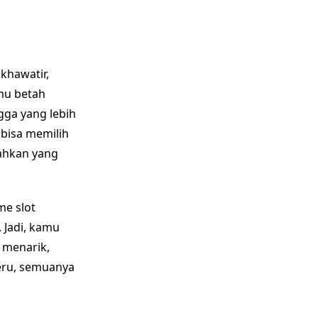
khawatir,
mu betah
gga yang lebih
bisa memilih
bahkan yang
e slot
 Jadi, kamu
g menarik,
eru, semuanya