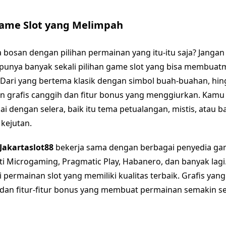
Game Slot yang Melimpah
bosan dengan pilihan permainan yang itu-itu saja? Jangan 
punya banyak sekali pilihan game slot yang bisa membuat
Dari yang bertema klasik dengan simbol buah-buahan, hin
 grafis canggih dan fitur bonus yang menggiurkan. Kamu 
ai dengan selera, baik itu tema petualangan, mistis, atau 
kejutan.
Jakartaslot88
bekerja sama dengan berbagai penyedia gam
i Microgaming, Pragmatic Play, Habanero, dan banyak lagi.
 permainan slot yang memiliki kualitas terbaik. Grafis yan
, dan fitur-fitur bonus yang membuat permainan semakin s