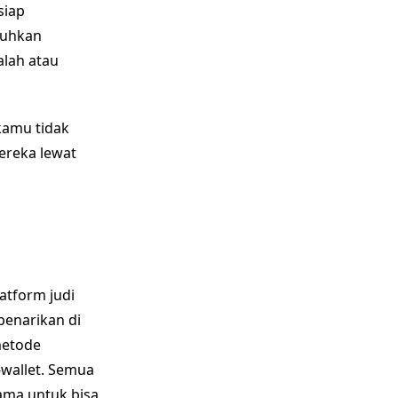
siap
tuhkan
lah atau
kamu tidak
ereka lewat
atform judi
penarikan di
metode
-wallet. Semua
ama untuk bisa