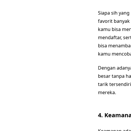
Siapa sih yan
favorit banya
kamu bisa men
mendaftar, ser
bisa menambah
kamu mencoba 
Dengan adanya
besar tanpa ha
tarik tersend
mereka.
4.
Keamana