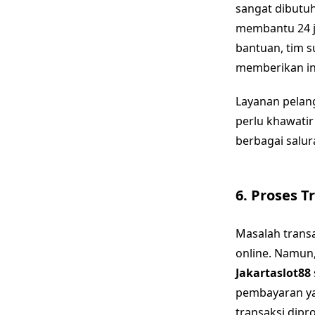
sangat dibutu
membantu 24 j
bantuan, tim 
memberikan in
Layanan pelang
perlu khawatir
berbagai salura
6.
Proses T
Masalah transa
online. Namun, 
Jakartaslot88
pembayaran yan
transaksi dipr