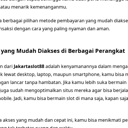
 atau menarik kemenanganmu.
 berbagai pilihan metode pembayaran yang mudah diakse
nsaksi dengan cara yang paling nyaman dan aman.
 yang Mudah Diakses di Berbagai Perangkat
n dari
Jakartaslot88
adalah kenyamanannya dalam menga
ik lewat desktop, laptop, maupun smartphone, kamu bisa 
an lancar tanpa hambatan. Jika kamu lebih suka bermain 
juga sudah mengoptimalkan situs mereka agar bisa berjal
obile. Jadi, kamu bisa bermain slot di mana saja, kapan saj
 akses yang mudah dan cepat ini, kamu bisa menikmati p