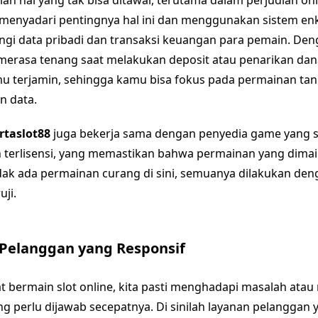
h hal yang tak bisa ditawar, terutama dalam perjudian onl
menyadari pentingnya hal ini dan menggunakan sistem enk
gi data pribadi dan transaksi keuangan para pemain. Den
 merasa tenang saat melakukan deposit atau penarikan dana
 terjamin, sehingga kamu bisa fokus pada permainan tan
n data.
rtaslot88
juga bekerja sama dengan penyedia game yang 
 terlisensi, yang memastikan bahwa permainan yang dimai
dak ada permainan curang di sini, semuanya dilakukan den
ji.
Pelanggan yang Responsif
t bermain slot online, kita pasti menghadapi masalah atau 
g perlu dijawab secepatnya. Di sinilah layanan pelanggan 