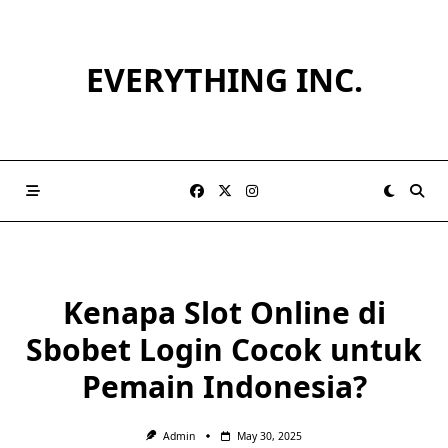
Skip
to
content
EVERYTHING INC.
Kenapa Slot Online di
Sbobet Login Cocok untuk
Pemain Indonesia?
Admin
May 30, 2025