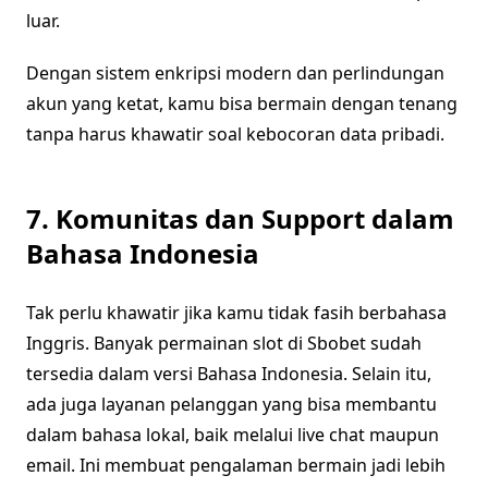
luar.
Dengan sistem enkripsi modern dan perlindungan
akun yang ketat, kamu bisa bermain dengan tenang
tanpa harus khawatir soal kebocoran data pribadi.
7.
Komunitas dan Support dalam
Bahasa Indonesia
Tak perlu khawatir jika kamu tidak fasih berbahasa
Inggris. Banyak permainan slot di Sbobet sudah
tersedia dalam versi Bahasa Indonesia. Selain itu,
ada juga layanan pelanggan yang bisa membantu
dalam bahasa lokal, baik melalui live chat maupun
email. Ini membuat pengalaman bermain jadi lebih