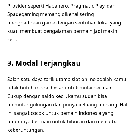
Provider seperti Habanero, Pragmatic Play, dan
Spadegaming memang dikenal sering
menghadirkan game dengan sentuhan lokal yang
kuat, membuat pengalaman bermain jadi makin
seru.
3.
Modal Terjangkau
Salah satu daya tarik utama slot online adalah kamu
tidak butuh modal besar untuk mulai bermain.
Cukup dengan saldo kecil, kamu sudah bisa
memutar gulungan dan punya peluang menang. Hal
ini sangat cocok untuk pemain Indonesia yang
umumnya bermain untuk hiburan dan mencoba
keberuntungan.