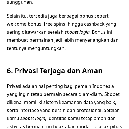
sungguhan.
Selain itu, tersedia juga berbagai bonus seperti
welcome bonus, free spins, hingga cashback yang
sering ditawarkan setelah
sbobet login
. Bonus ini
membuat permainan jadi lebih menyenangkan dan
tentunya menguntungkan.
6.
Privasi Terjaga dan Aman
Privasi adalah hal penting bagi pemain Indonesia
yang ingin tetap bermain secara diam-diam. Sbobet
dikenal memiliki sistem keamanan data yang baik,
serta interface yang bersih dan profesional. Setelah
kamu
sbobet login
, identitas kamu tetap aman dan
aktivitas bermainmu tidak akan mudah dilacak pihak